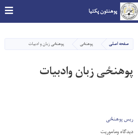
پوهنتون پکتیا
Skip
to
main
صفحه اصلی
پوهنځی
پوهنځی زبان و ادبیات
content
پوهنځی زبان وادبیات
ریس پوهنځی
دیدګاه وماموریت