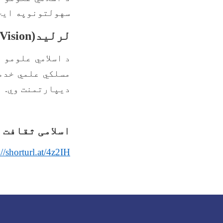
سهولتونوپه ایجا
لرلید
(Vision)
د
اسلامي علومو 
مسلکي علمي خدم
دیپارتمنت وي.
اسلامی ثقافت 
://shorturl.at/4z2IH