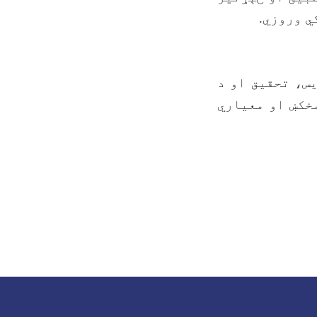
ي وروزي.
یس، تحقیق او د
خکښ او معیاري