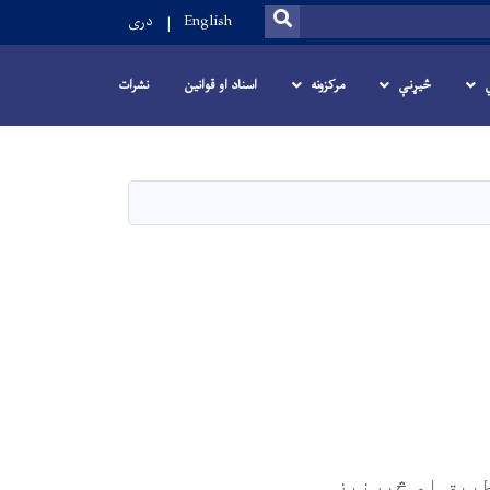
SEARCH
English
دری
څیړنې
مرکزونه
اسناد او قوانین
نشرات
طبیق او څېړنیز