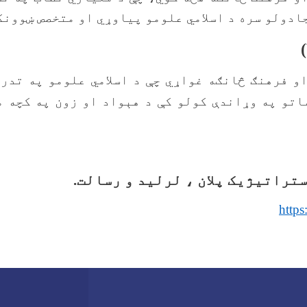
دولو سره د اسلامي علومو پیاوړي او متخصص ښوونک
او فرهنګ څانګه غواړي چې د اسلامي علومو په تدر
اتو په وړاندې کولو کې د هېواد او زون په کچه م
ستراتیژیک پلان ، لرلید و رسالت
.
https