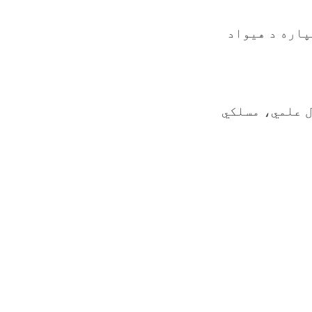
پاره د هیواد
ل علمي، مسلکي