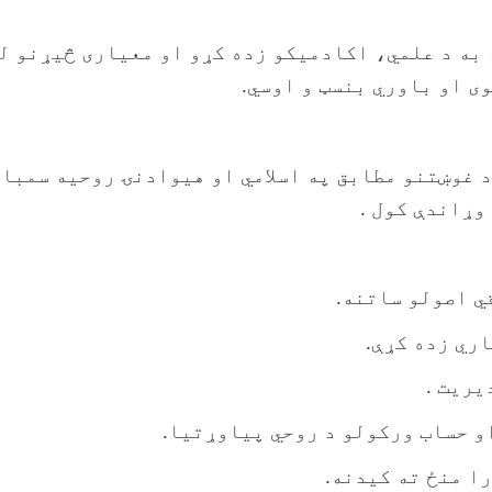
به د علمي، اکادمیکو زده کړو او معیاری څیړنو ل
وی او باوري بنسټ و اوسي.
د غوښتنو مطابق په اسلامي او هیوادنۍ روحیه سمبا
وړاندې کول .
قي اصولو ساتنه.
ري زده کړې.
یریت .
و حساب ورکولو د روحي پیاوړتیا.
را منځ ته کیدنه.