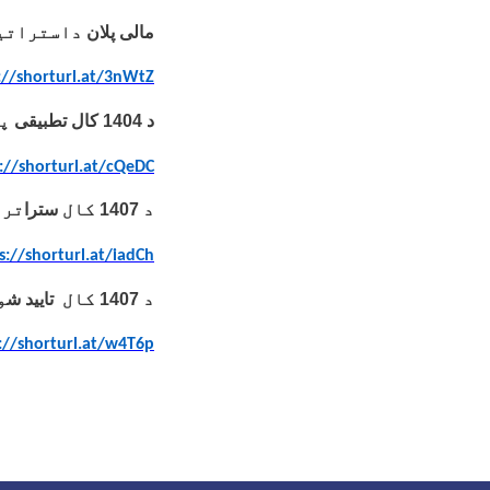
مالی پلان
داستراتیژی
://shorturl.at/3nWtZ
د 1404 کال تطبیقی
پل
://shorturl.at/cQeDC
د
1407
کال
سترا
ترا
s://shorturl.at/iadCh
د
1407
کال
تایید ش
و
://shorturl.at/w4T6p