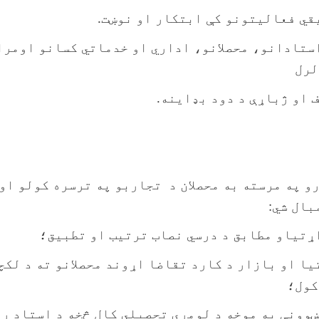
قي فعالیتونو کې ابتکار او نوښت.
ستادانو، محصلانو، اداري او خدماتي کسانو اومرا
 لرل
ف او ژباړې د دود بډاینه.
ارو په مرسته به محصلان د تجاربو په ترسره کولو ا
بال شي:
اړتیاو مطابق د درسي نصاب ترتیب او تطبیق‌؛
یا او بازار د کارد تقاضا اړوند محصلانو ته د لکچ
کول؛
ا ښوونې په موخه د لومړي تحصیلي کال څخه د استاد 