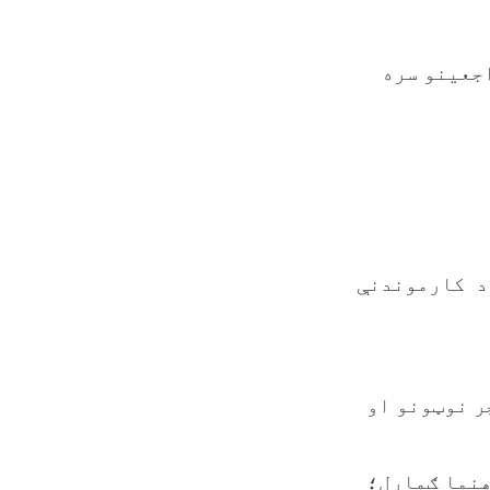
جعینو سره
ود کارموندنې
ر نوټونو او
رهنما ګمارل؛