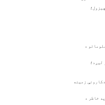
هیزول؛
لوماتو د
 دکارونې زمینه
په خاطر د