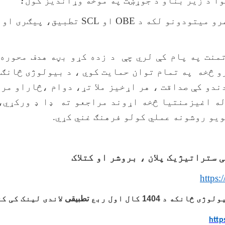
ا د زیر بناو د جوړښت په موخه وړاندیز کول؛
OBE
او
SCL
تطبیق، پیګری او 
منت په پام کې لري چې د زده کړو بڼه هدف محوره 
رو څخه په تمام توان حمایت کوي ، د بیولوژی څان
ندو کې صداقت ، هر اړخیز ملا تړ، دوام ،څاراو مر
له اغیزمنتیا څخه اړوند مراجعو ته ډا ډ ورکړي، 
يو روشونه عملي کولو فرهنګ غني کړي.
 ستراتیژیک پلان ، بروشر او کتلاک
https:
ولوژی څانکه د
1404
کال اول ربع
تطبیقی
لاندی لینک کی کت
http