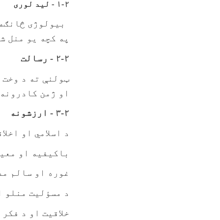
۱-۲ - لید لوری
بیولوژی څانګه 
په کچه یو منل ش
۲-۲ - رسالت
ټولنې ته د وخت 
او ژمن کادرونه 
۳-۲ - ارزشونه
د اسلامي او اخلا
باکیفیه او معیا
غوره او سالم مد
د مسؤلیت منلو ا
خلاقیت او د فکر 