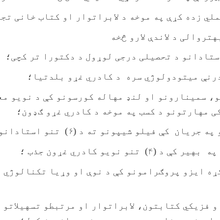
عملي زده کړې په موخه د لابراتوار او کتاب خانی تج
درنې میتودولوژي سره د کادري غړو بلدتیا؛
، سمینارونو او لنډ مهاله کورسونو کې د نویو مع
 مهارتونو د کسب په موخه د کادري غړو ګډون؛
ان کې فیلو شیپونو ته د (۶) تنو استادانو لیږد؛
۴) تنو نویو کادري غړون جذب ؛
 کړه ایزو پروګرامونو کې د نوې او وړیا تکنالوژي
 او فزیکي کتابتون، لابراتوار او مرتبطو تسهیلاتو 