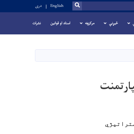
SEARCH
English
دری
څیړنې
مرکزونه
اسناد او قوانین
نشرات
پارتمنت
ستراتیژ
ي