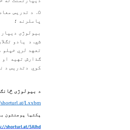
دیپارتمنت له خو
۵. د تدریس معاصرو میتودونو لکه د
پاملرنه ؛
بیولوژی دیپارت
شي. د یادو تګلا
تعهد لري خپلو د
ګذارش تهیه او 
کوي دتدریس د نو
د بیولوژی څانګی
//shorturl.at/Lxxbm
پکتیا پوهنتون بی
s://shorturl.at/5Alhd