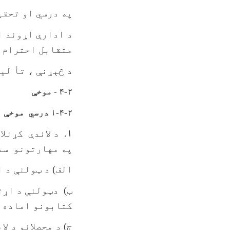
په درسي او تحقی
د ادارې اړوند ا
متقابل احترام
د څېړنې ، تأ لی
۴-۲ - موخ
ې
۱-۴-۲ درسي
موخې
۱
. د لاندې کړنل
په مهارتونو سم
الف) د ټولنې د 
ب) دټولنې د اړت
کتابونو اماده 
ج) د محصلانو د ل