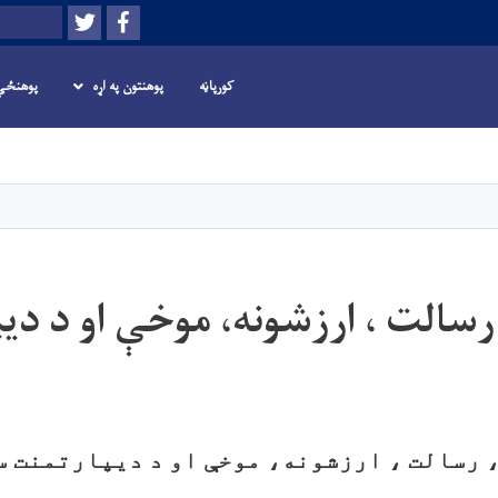
Twitter
Facebook
لټون
کورپاڼه
پوهنتون په اړه
پوهنځي
اصلي
منځپانګه
دانګل
رسالت ، ارزشونه، موخې او د دی
 رسالت ، ارزشونه، موخې او د دیپارتمنت 