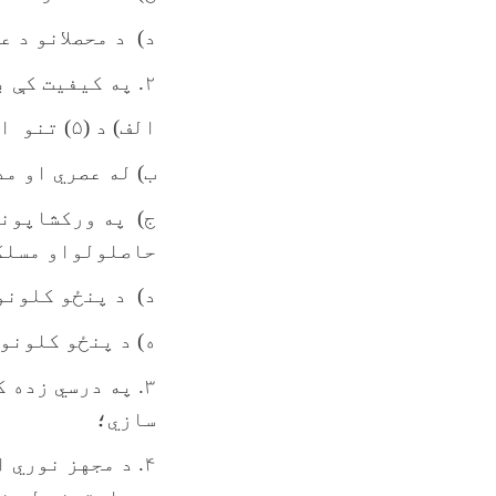
د) د محصلانو د 
۲. په کیفیت کې بهتروالی د لاندې لارو څخه
الف) د (۵) تنو استادانو د تحصیلی درجی لوړول د دکتورا تر کچی؛
ب) له عصري او م
ج) په ورکشاپونو
حاصلولواو مسلکی
د) د پنځو کلونو په جری
ه) د پنځو کلونو په بهیر کې د (
۳. په درسي زده
سازي؛
۴. د مجهز نوري