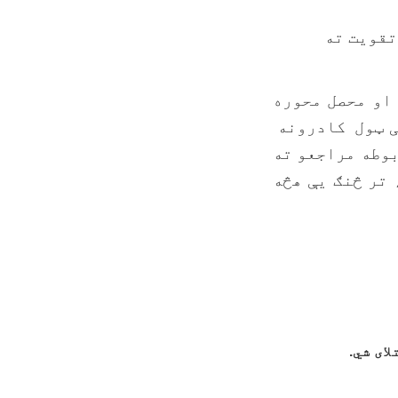
تقویت ته
او محصل محوره
ګی ټول کادرونه
بوطه مراجعو ته
تر څنګ یې هڅه
لای شي
.