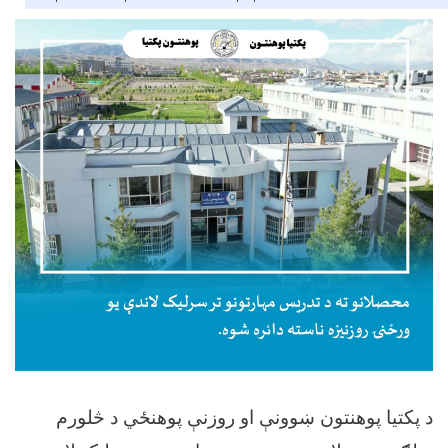
د پکتیا پوهنتون ښوونې او روزنې پوهنځي د څلورم