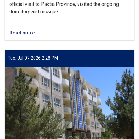
official visit to Paktia Province, visited the ongoing
dormitory and mosque. . .
Read more
about
Minister
of
Higher
Education
Tue, Jul 07 2026 2:28 PM
Visits
Ongoing
Construction
Projects
at
Paktia
University.