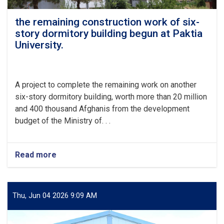
the remaining construction work of six-
story dormitory building begun at Paktia
University.
A project to complete the remaining work on another
six-story dormitory building, worth more than 20 million
and 400 thousand Afghanis from the development
budget of the Ministry of. . .
Read more
about
the
remaining
construction
work
Thu, Jun 04 2026 9:09 AM
of
six-