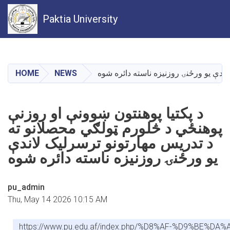
Paktia University
Skip
to
main
HOME
NEWS
اندې یو ورځنۍ روزنیزه ناسته دائره شوه
content
د پکتیا پوهنتون ښوونې او روزنې
پوهنځي د څلورم ټولګي محصلانو ته
د تدریس مهارتونو ترسرلیک لاندې
یو ورځنۍ روزنیزه ناسته دائره شوه
pu_admin
Thu, May 14 2026 10:15 AM
https://www.pu.edu.af/index.php/%D8%AF-%D