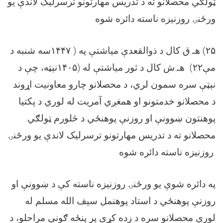
ټولګي محصلانو ته د تدریس مهارتونو ترسرلیک لاندې یو
ورځنۍ روزنیزه ناسته دائره شوه
سه شنبه د
۱۴۴۷
هـ.ق کال د ذوالقعدې میاشتې په (
۲۵)
نېټه، چې د
۱۴۰۵
هـ.ش کال د ثور میاشتې له (
۲۲)
مې
نېټې سره سمون لري، د محصلانو چارو معاونیت اړوند
د محصلانو خدمتونو او همغږي آمریت له لوري د پکتیا
پوهنتون ښوونې او روزنې پوهنځي د څلورم ټولګي
محصلانو ته د تدریس مهارتونو ترسرلیک لاندې یو ورځنۍ
روزنیزه ناسته دائره شوه
.
په دائره شوې یو ورځنۍ روزنیزه ناسته کې د ښوونې او
روزنې پوهنځي د استاد پوهنمل سیف الله مسلم له
لوري محصلانو سره د زده کړې پر پنځه ګونې مراحلو، د