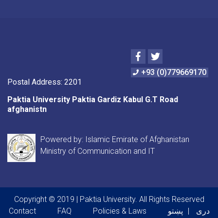
Facebook
Twitter
+93 (0)779669170
Postal Address: 2201
Paktia University Paktia Gardiz Kabul G.T Road
afghanistn
Powered by: Islamic Emirate of Afghanistan
Ministry of Communication and IT
Copyright © 2019 | Paktia University. All Rights Reserved
Footer menu
Contact
FAQ
Policies & Laws
پښتو
دری