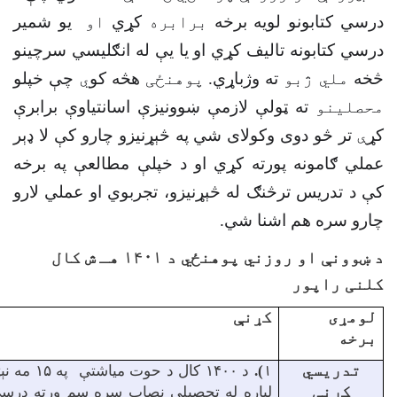
درسي کتابونو لویه برخه
برابره
کړي
او
یو شمیر
درسي کتابونه تالیف کړي او یا یې له انګلیسي سرچینو
څخه
ملي ژبو
ته وژباړي
.
پوهنځی
هڅه کو
ي
چې خپلو
محصلينو
ته ټولې لازمې ښوونیزې اسانتیاوې برابرې
کړ
ې
تر څو دوی وکولای شي په څېړنیزو چارو کې لا ډېر
عملي ګامونه پورته کړي او د خپلې مطالعې په برخه
کې د تدریس ترڅنګ له څېړنیزو، تجربوي او عملي لارو
چارو سره هم اشنا شي
.
د ښوونې او روزني پوهنځي د ۱۴۰۱ هـ ش کال
کلنی راپور
لومړی
کړنې
برخه
تدريسي
۱).
کړنې
لپاره له تحصیلي نصاب سره سم ورته درسي 