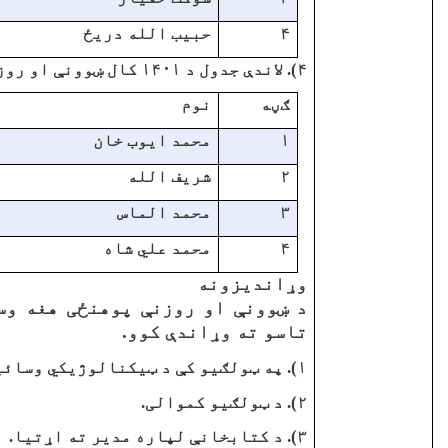
۴
حبيب الله دريځ
۴). لاندې جدول د ۱۴۰۱ کال ښوونې او روزنې پوهنځي د مديرانو انفکاک ښيي
ګڼه
نوم
۱
محمد ايوب خان
۲
شريف الله
۳
محمد الماس
۴
محمد علي شاه
وړانديزونه
د ښوونې او روزنې پوهنځی هغه وسا
تاسو ته وړاندې کوو.
۱). په ټولګيو کې د ټيکنالوژيکي وسائيلو کموالی.
۲). د ټولګيو کموالی.
۳). د کتابخانې لپاره مدير ته اړتيا.