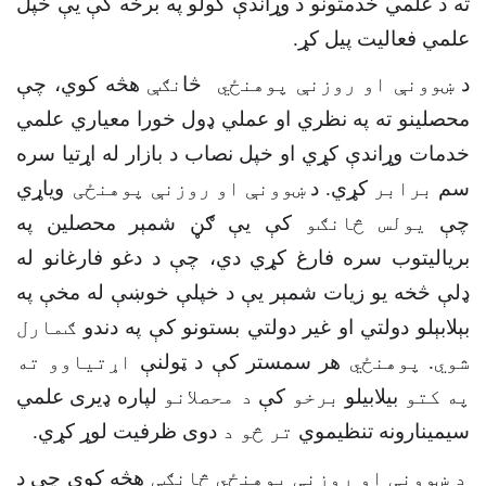
ته د علمي خدمتونو د وړاندې کولو په برخه کې یې خپل
علمي فعالیت پیل کړ
.
د
ښوونې او روزنې پوهنځي
څا
نګې
هڅه کوي، چې
محصلینو ته په نظري او عملي ډول خورا معیاري علمي
خدمات وړاندې کړي او خپل نصاب د بازار له اړتیا سره
سم
برابر
کړي. د
ښوونې او روزنې پوهنځی
ویاړي
چې
يولس څانګو
کې یې ګڼ شمېر محصلین په
بریالیتوب سره فارغ کړي دي، چې د دغو فارغانو له
ډلې څخه یو زیات شمېر یې د خپلې خوښې له مخې په
بېلابېلو دولتي او غیر دولتي بستونو کې په دندو
ګمارل
شوي
.
پوهنځي
هر سمستر کې د ټولنې
اړتياوو ته
په کتو
بیلابیلو
برخو
کې
د محصلانو
لپاره ډیری علمي
سیمینارونه تنظیموي
تر څو د
دوی ظرفیت لوړ کړي
.
د ښوونې او روزنې پوهنځي څانګې
هڅه کوي چې د