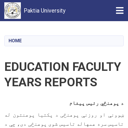
Tog
Paktia University
Skip
to
main
HOME
content
EDUCATION FACULTY
YEARS REPORTS
د پوهنځي رئيس پيغام
ښوونې او روزنې پوهنځی د پکتيا پوهنتون له
تاسيس سره همهاله تاسيس شوی پوهنځی دی، چې د