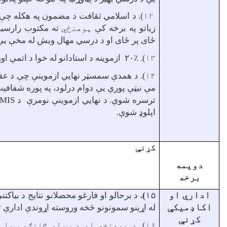
۱۲).
د اسلامي ثقافت د مضمون په هکله چې د
زیاتو په برخه کې
پوهنځي
ته مکتوب رارسیدل
ځای پر ځای او د درسي مهال ویش له مخې یې
۱۳).
۲۰٪ ازموینه د استادانو له خوا د اتمې اوونۍ په پای کې له زده کړیالانو څخه واخیستل شوه.
۱۴).
مې نیټې پورې يې دوام درلود، په پوره شفافیت
ترسره شوې.
د نهایي ازموینې نومرې د
MIS
اپلوډ شوې.
کړنې
دويمه
برخه
اداري او
۱۵).
د برحالو او فارغو محصلانو نتایج د بیاکت
اکاډمیک
ې
له اړینو سمونونو څخه وروسته اړوندې ادارې ت
کړنې
۱۶). د
پوهنخي او د ټولو
څانګو ټولې 