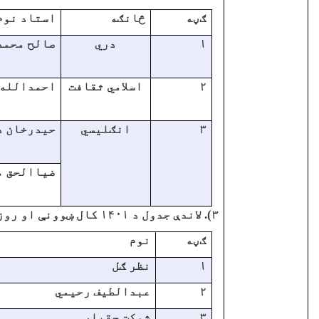
ګڼه
څانګه
استاد نوم
۱
دري
صالح محمد
۲
اسلامي ثقافت
احمدالله 
۳
انګليسي
حيدرخان د
ضياالحق م
۳). لاندې جدول د ۱۴۰۱ کال ښوونې او روزنې پوهنځي د مديرانو تقرر ښيي
ګڼه
نوم
۱
نظر ګل
۲
عبدالطيف رحيمي
۳
شوکت حقيار