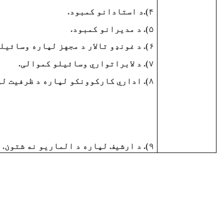
۴).د استادانو کمبود.
۵). د مديرانو کمبود.
۶). د غونډو تالار د مجهز لپاره وسائيلو کموالی.
۷). د لابراتواري وسائيلو کموالی.
۸). اداري کارکوونکو لپاره د ظرفيت لوړونې ورکشاف.
۹). د ارشيف لپاره د الماريو نه شتون.