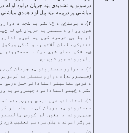
میاشتې پر درېیمه نیټه پیل او د همدې میاشتې ت
۲).
د پوهنځي د څانګو په کچه د دواړو 
شوي وو او د سمستر په جریان کې له ځي
او یا يې ترسره کول په لوړو ادارو 
تخنیکي سامان آلاتو په واک کې ورکول 
ښه شکل عملي شوې دي؛ د سمسترونو په
راپورونه جوړ شوي دي.
۳). د دواړو سمسترونو په جریان کې 
(چیپټرونه) د دواړو سمستر په لومړیو 
د فرعي مضامينو استادانو خپل درسي مو
مګر د ځینو استادانو د چپټرونو په ورک
۴). استادانو خپل درسي چیپټرونه له
سمسترونو په جریان کې د نصاب او کري
چیپټرونه د هغوی له کورس پالیسیو 
پروګرامونه د پلان سره سم تعقيب کړي ؤ.
۵). په دواړو سمسترونو کې نهايي ازموين