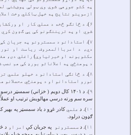
په کتو جوړهې شوې وې ټولې پوښتنې له
ازموينو نتایج په خپل ټاکلي وخت اعلان
۶). د څانګ
و
څخه د عملي کار او ورکشاپو
شوي او په تريننګونو کې يې ګډون کړي د
۷). استادانو
د سمسترونو
په جريان کې
دي، د امرباالمعروف رياست او نورو
مکتوبونه او خبرتیاوې) راغلي دی، هغه
د پوهنځي په اعلاناتو بور‌‌‌ډ کې هم نصب ش
۸). د څانګې استادانو د خپلو علمي ت
نورو استادانو او د پوهنځي محصلانو هم
۹).
د ۱۴۰۱ کال دویم ( خزاني) سمسټر در
سره سم ورته درسي مهالویش ترتیب او عملاً ا
۱۰).
د
علمي
کادر غړو د یاد سمسټر په بهیر کې
ګډون درلود.
۱۱).
د
سمسترونو
په جریان کې
امر او
د څا
یې د درسي بهیر د پیاوړتیا په موخه خپلو پلان