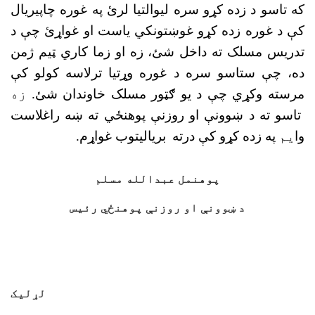
که تاسو د زده کړو سره لیوالتیا لرئ په غوره چاپیریال
کې د غوره زده کړو غوښتونکي یاست او غواړئ چې د
تدریس مسلک ته داخل شئ، زه او زما کاري ټيم ژمن
ده، چې ستاسو سره د غوره وړتیا ترلاسه کولو کې
مرسته وکړي چې د يو ګټور مسلک خاوندان شئ.
زه
تاسو ته د ښوونې او روزنې پوهنځي ته ښه راغلاست
وا
يم
په زده کړو کې درته
بریالیتوب غواړم.
پوهنمل عبدالله مسلم
د ښوونې او روزنې پوهنځي رئيس
لړليک