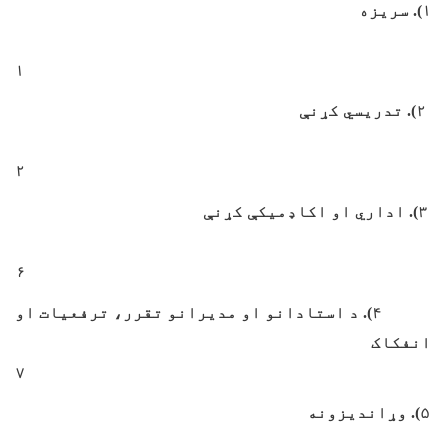
۱). سريزه
۱
۲). تدريسي کړنې
۲
۳). اداري او اکاډميکې کړنې
۶
۴). د استادانو او مديرانو تقرر، ترفعيات او
انفکاک
۷
۵). وړانديزونه