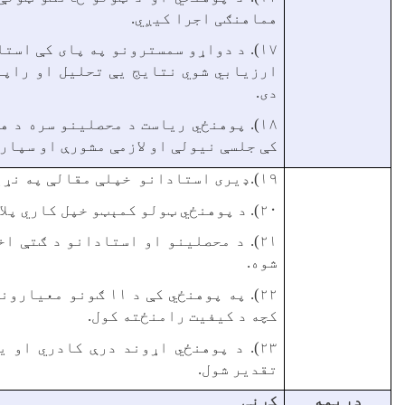
هماهنګی اجرا کيږي.
۱۷). د دواړو سمسترونو په پای کې اس
ارزیابي شو
ي
نتایج يې تحلیل او راپو
دی.
۱۸).
پوهنځي رياست د محصلینو سره د هغ
کې جلسې نیولې او لازمې مشورې او سپار
۱۹).ډیری
استادانو خپلې مقالې په نړي
۲۰). د پوهنځي ټولو کمېټو خپل کاري پلانونه ترتيب کړي وو.
۲۱). د محصلينو او استادانو د ګتې اخېستو لپاره په پوهنځي کې
شوه.
۲۲). په پوهنځي کې د
کچه د کيفيت رامنځته کول.
۲۳). د پوهنځي اړوند درې کادري او
تقدير شول.
دريمه
کړنې