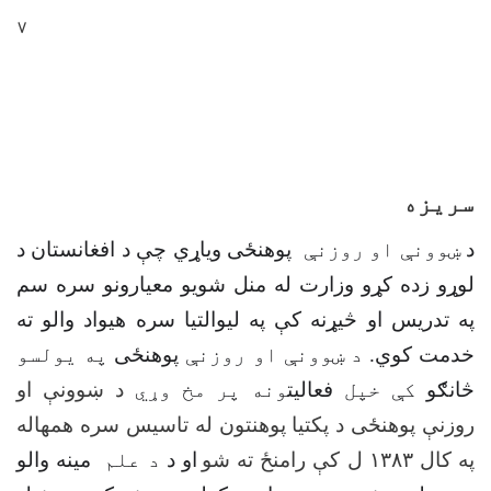
۷
سريزه
د
ښوونې او روزنې
پوهنځی ویاړي چې د افغانستان د
لوړو زده کړو وزارت له منل شویو معیارونو سره سم
په تدریس او څیړنه کې په لیوالتیا سره هیواد والو ته
خدمت کوي
. د ښوونې او روزنې
پوهنځی
په يولسو
څانګو
کې خپل
فعالیت
ونه پر مخ وړي
د ښوونې او
روزنې پوهنځی د پکتیا پوهنتون له تاسیس سره همهاله
په کال ۱۳۸۳ ل کې رامنځ ته شو
او د
د علم
مینه والو