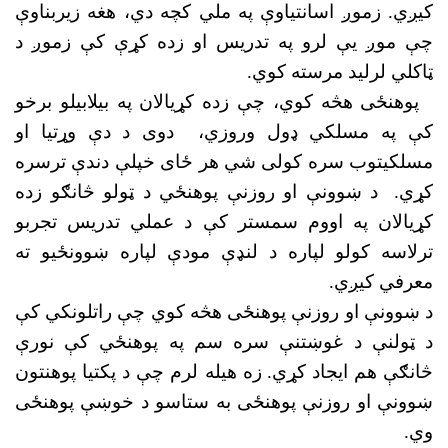
کیږي. زموږ اسانتياوې په ملي کچه دي، هغه زیربناوې
چې موږ یې لرو په تدریس او زده کړې کې زموږ د
ټاکلي لرلید مرسته کوي.
پوهنځی هڅه کوي، چې زده کړيالان په بيلابيلو برخو
کې په مسلکي ډول وروزي، دوی د دې وړتيا او
مسلکيتوب سره کولی شي هر ځای خپلې دندې ترسره
کړي.
د ښوونې او روزنې پوهنځي د ټولو څانګو زده
کړيالان په اووم سمستر کې د عملي تدریس تجربو
ترلاسه کولو لپاره د لنډې مودې لپاره ښوونځیو ته
معرفي کيږي
.
د ښوونې او روزنې پوهنځی هڅه کوي چې راتلونکي کې
د ټولنې د غوښتنې سره سم په پوهنځي کې نورې
څانګې هم ايجاد کړي.
زه هیله لرم چې د پکتيا پوهنتون
ښوونې او روزنې پوهنځی به ستاسو د خوښې پوهنځی
وي.