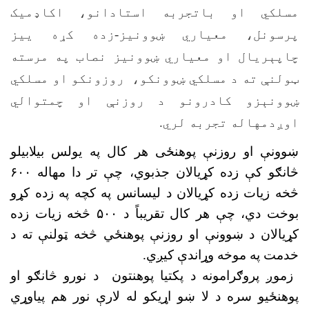
مسلکي او باتجربه استادانو، اکاډميک
پرسونل، معياري ښوونيز-زده کړه ييز
چاپېريال او معياري ښوونيز نصاب په مرسته
ټولنې ته د مسلکي ښوونکو، روزونکو او مسلکي
ښوونېزو کادرونو د روزنې او چمتوالي
اوږدمهاله تجربه لري.
ښوونې او روزنې پوهنځی هر کال په يولس بيلابيلو
څانګو کې زده کړيالان جذبوي، چې تر دا مهاله ۶۰۰
څخه زيات زده کړيالان د ليسانس په کچه په زده کړو
بوخت دي، چې هر کال تقريباً د ۵۰۰ څخه زيات زده
کړيالان د ښوونې او روزنې پوهنځي څخه ټولنې ته د
خدمت په موخه وړاندې کيږي.
زموږ پروګرامونه د پکتيا پوهنتون د نورو څانګو او
پوهنځیو سره د لا ښو اړيکو له لارې نور هم پیاوړي