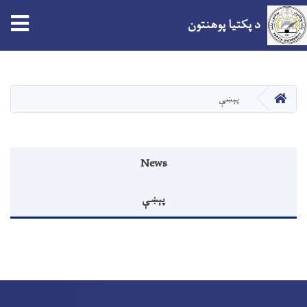
د پکتیا پوهنتون
اصلي
منځپانګه
دانګل
کور
پېښې
Events menu
News
پېښې