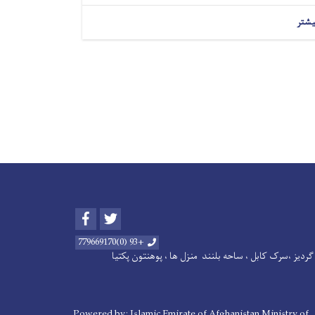
یشتر
Facebook
Twitter
+93 (0)779669170
ردیز ،سرک کابل ، ساحه بلنند منزل ها ، پوهنتون پکتیا
Powered by: Islamic Emirate of Afghanistan Ministry of