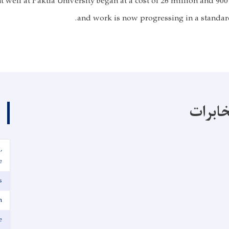
 well at Paktia University began at a cost of 26 million and 90
and work is now progressing in a standar
خابرات
,
e
s
n
e