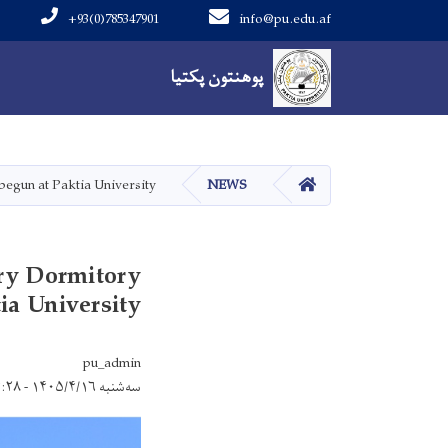
+93(0)785347901
info@pu.edu.af
Main navigation
پوهنتون پکتیا
پوهنتون پکتیا
صفحه اصلی
begun at Paktia University.
NEWS
ry Dormitory
a University.
pu_admin
سه‌شنبه ۱۴۰۵/۴/۱۶ - ۱۴:۲۸