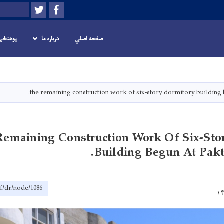
Twitter
Facebook
Search
صفحه اصلي
درباره ما
پوهنځی
Skip
to
main
the remaining construction work of six-story dormitory building 
content
Remaining Construction Work Of Six-Sto
Building Begun At Pakti
f/dr/node/1086