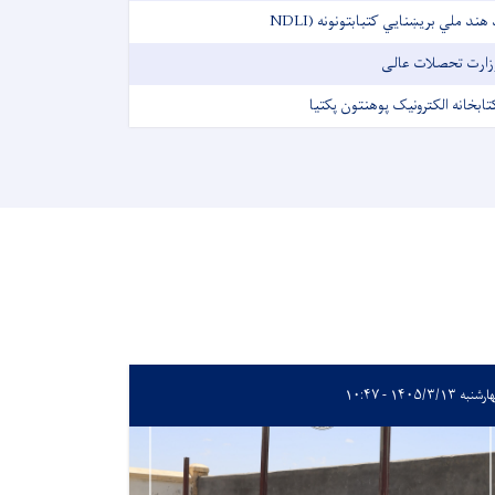
د هند ملي بریښنایي کتبابتونونه (NDL
زارت تحصلات عالی
تابخانه الکترونیک پوهنتون پکتیا
به ۱۴۰۵/۳/۱۳ - ۱۰:۴۷