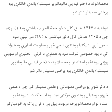
محصلانو ته د (جغرافیه یي مالوماتو پر سیستم) باندې ځانګړی یوه
ورځنی سمینار دائر شو
دوشنبه د
۱۴۴۷
هـ.ق کال د ذوالحجة الحرام میاشتې په (
۱)
نېټه،
چې د
۱۴۰۵
هـ.ش کال د ثور میاشتې له (
۲۸)
مې نېټې سره
سمون لري، د پکتیا پوهنتون علمي څېړنو معاونیت له لوري په هیواد
کې د یوه خصوصي شرکت سره په همغږي د کرنې، انجنیري او ښوونې
روزنې پوهنځیو استادانو او محصلانو ته د (جغرافیه یي مالوماتو پر
سیستم) باندې ځانګړی یوه ورځنی سمینار دائر شو
د دائر شوي یو ورځني معلوماتي او علمي سمینار کې چې د علمي
څېړنو مرستیال پوهندوی دوکتور عبدالوهاب حکمت، د پوهنځيو
استادانو او محصلانو برخه درلوده، پیل یې د قران پاک په څو مبارکو