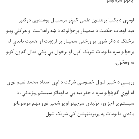
ایاتونو سره وشو
لومړی د پکتیا پوهنتون علمي څېړنو مرستیال پوهندوی دوکتور
عبدالوهاب حکمت د سمینار برخوالو ته د ښه راغلاست او هرکلي ویلو
ترڅنګ د دائر شوي یو ورځني سمینار پر ارزښت او اهمیت باندې له
برخوالو سره مالومات شریک کړل او برخوال یې پکې فعال ګډون کولو
ته وهڅول
.
ورپسې د خیبر لېوال خصوصي شرکت د غړي استاد محمد نعیم نوري
له لوري ګډونوالو سره د جغرافیه یي مالوماتو سیستم پېژندنې، د
سیستم پر اجزاوو، تولیدي سرچینو او یو شمېر نورو مهم موضوعاتو
باندې مالومات په پریزینټېشن کې شریک شول