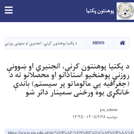
پوهنتون پکتیا
Skip
to
main
صفحه اصلی
NEWS
د پکتیا پوهنتون کرنې، انجنیري او ښوونې روزنې پوه
content
د پکتیا پوهنتون کرنې، انجنیري او ښوونې
روزنې پوهنځیو استادانو او محصلانو ته د
(جغرافیه یي مالوماتو پر سیستم) باندې
ځانګړی یوه ورځنی سمینار دائر شو
pu_admin
دوشنبه ۱۴۰۵/۲/۲۸ - ۱۳:۳۵
https://www.pu.edu.af/dr/%D8%AF-%D9%BE%DA%A9%D