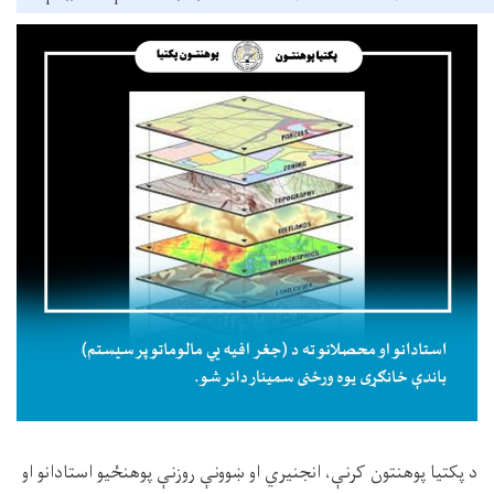
د پکتیا پوهنتون کرنې، انجنیري او ښوونې روزنې پوهنځیو استادانو او